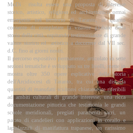
MuDi risulta essere una proposta di interesse
storico, artistico, religioso ed architettonico ormai
emergente nel territorio di Taranto, in quanto
consente di completare la visione globale della
storia della città, ospitando testimonianze di grande
valore storico ed artistico a decorrere dal VII sec.
d.C. fino ai giorni nostri.
Il percorso espositivo permanente, articolato in sette
sezioni tematiche è sviluppato su tre livelli, mette in
mostra oltre 350 opere esplicative della storia
dell'Arcidiocesi di Taranto, tra cui una discreta
quantità di manufatti scultorei chiaramente riferibili
ad ambiti culturali di grande interesse, una ricca
documentazione pittorica che testimonia le grandi
scuole meridionali, pregiati paramenti sacri, un
parato di candelieri con applicazioni in corallo e
lapislazzuli di manifattura trapanese, un rarissimo