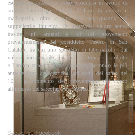
esempio di arazzo in bisso, crocifissi in avorio di
scuola fiamminga, corredi d’altare in avorio e
madreperla, oltre a una svariata quantità di
suppellettile liturgica. Di notevole valore sono,
inoltre, gli argenti e gli ori provenienti
prevalentemente dal cosiddetto Tesoro di San
Cataldo, tra cui uno sportello di tabernacolo dal
valore inestimabile in oro e topazio scolpito
e l’antica crocetta aurea rinvenuta, secondo le più
antiche fonti agiografiche, sul petto del santo nel
1071 al momento del ritrovamento del corpo
all’interno del sarcofago marmoreo.
Seguici su Facebook