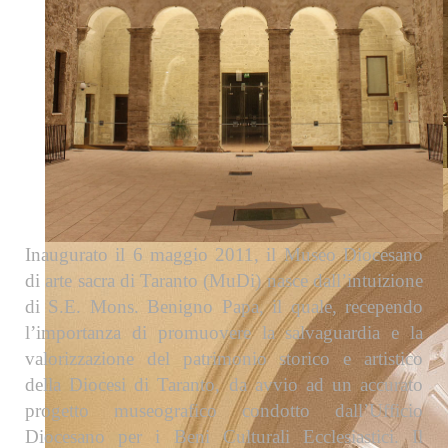
Inaugurato il 6 maggio 2011, il Museo Diocesano
di arte sacra di Taranto (MuDi) nasce dall’intuizione
di S.E. Mons. Benigno Papa, il quale, recependo
l’importanza di promuovere la salvaguardia e la
valorizzazione del patrimonio storico e artistico
della Diocesi di Taranto, da avvio ad un accurato
progetto museografico condotto dall’Ufficio
Diocesano per i Beni Culturali Ecclesiastici. Il