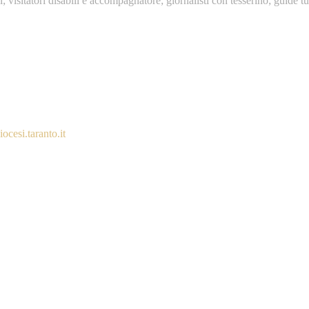
i; visitatori disabili e accompagnatore; giornalisti con tesserino; guide tu
cesi.taranto.it