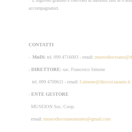
* L'ingresso gratuito è riservato ai bambini fino ai 6 ann
accompagnatori.
CONTATTI
-
MuDi
tel. 099 4716003 - email:
museodiocesano@dio
:
-
DIRETTORE
sac. Francesco Simone
:
tel. 099 4709611 - email:
f.simone@diocesi.taranto.it
-
ENTE GESTORE
MUSEION Soc. Coop.
email:
museodiocesanotaranto@gmail.com