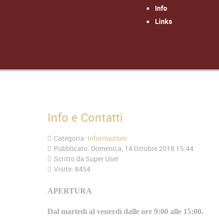
Info
Links
Info e Contatti
Categoria:
Informazioni
Pubblicato: Domenica, 14 Ottobre 2018 15:44
Scritto da Super User
Visite: 8454
APERTURA
Dal martedì al venerdì dalle ore 9:00 alle 15:00.