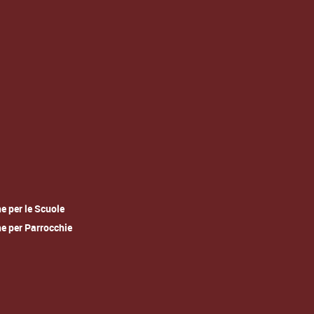
he per le Scuole
he per Parrocchie