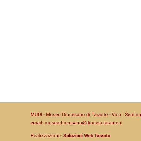
MUDI - Museo Diocesano di Taranto - Vico I Seminari
email:
museodiocesano@diocesi.taranto.it
Realizzazione:
Soluzioni Web Taranto